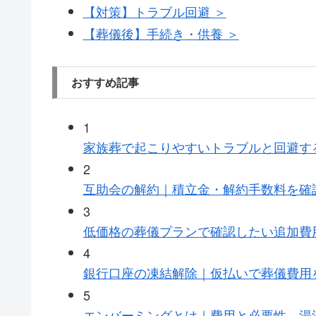
【対策】トラブル回避 ＞
【葬儀後】手続き・供養 ＞
おすすめ記事
1
家族葬で起こりやすいトラブルと回避す
2
互助会の解約｜積立金・解約手数料を確
3
低価格の葬儀プランで確認したい追加費
4
銀行口座の凍結解除｜仮払いで葬儀費用
5
エンバーミングとは｜費用と必要性、湯