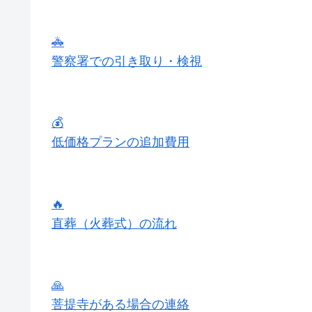
🚓
警察署での引き取り・検視
💰
低価格プランの追加費用
🔥
直葬（火葬式）の流れ
🙏
菩提寺がある場合の連絡