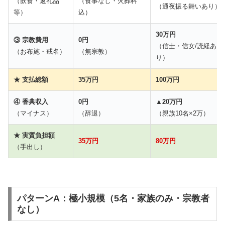
（飲食・返礼品
（食事なし・火葬料
（通夜振る舞いあり）
等）
込）
30万円
③ 宗教費用
0円
（信士・信女/読経あ
（お布施・戒名）
（無宗教）
り）
★ 支払総額
35万円
100万円
④ 香典収入
0円
▲20万円
（マイナス）
（辞退）
（親族10名×2万）
★ 実質負担額
35万円
80万円
（手出し）
パターンA：極小規模（5名・家族のみ・宗教者
なし）