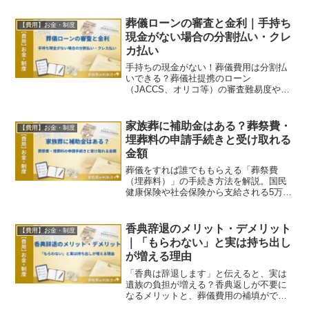
葬儀ローンの審査と金利｜手持ち
【費用】お金・制度
現金がない場合の分割払い・クレ
カ払い
手持ちの現金がない！葬儀費用は分割払
いできる？葬儀社提携のローン
（JACCS、オリコ等）の審査難易度や金
利、クレジットカード払いの活用法な
ど、緊急の資金調達ガイド。
家族葬に補助金はある？葬祭費・
【費用】お金・制度
埋葬料の申請手続きと受け取れる
金額
葬儀をすれば誰でももらえる「葬祭費
（埋葬料）」の手続き方法を解説。国民
健康保険や社会保険から支給される5万
円〜7万円を受け取るための申請期限（2
年以内）と必要書類をチェックしましょ
う。
香典辞退のメリット・デメリット
【費用】お金・制度
｜「もらわない」と実は持ち出し
が増える理由
「香典は辞退します」と伝えると、実は
遺族の負担が増える？香典返しが不要に
なるメリットと、葬儀費用の補填ができ
なくなるデメリットを比較。辞退する場