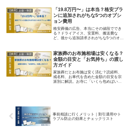
合の正しい案内方法も解説。
「19.8万円〜」は本当？格安プラ
【費用】お金・制度
ンに追加されがちな5つのオプシ
ョン費用
格安葬儀の広告、本当にその値段ででき
る？ドライアイス、安置料、搬送費な
ど、後から追加請求されがちな5つのオプ
ション費用と、見積もり段階で見抜くた
めのチェックポイントを解説。
家族葬のお布施相場は安くなる？
【費用】お金・制度
金額の目安と「お気持ち」の渡し
方ガイド
家族葬だとお布施は安く済む？読経料、
戒名料、お車代を含めた金額の目安を宗
派別に解説。お寺に「いくら包めばいい
ですか？」と聞く際の大人のマナーや、
お布施の渡し方も伝授します。
事前相談に行くメリット｜割引適用やト
ラブル防止の効果とチェックリスト