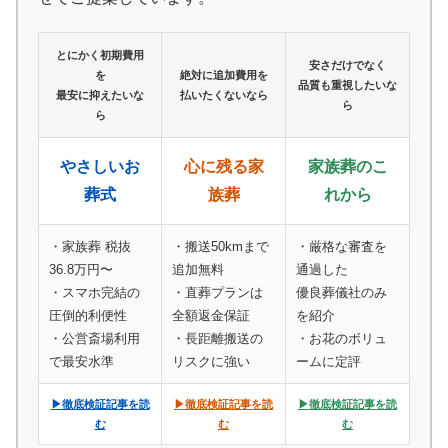
とにかく初期費用
安さだけでなく
を
絶対に追加費用を
品質も重視したいな
最安に抑えたいな
払いたくないなら
ら
ら
やさしいお
心に残る家
家族葬のこ
葬式
族葬
れから
・家族葬 税抜
・搬送50kmまで
・厳格な審査を
36.8万円〜
追加無料
通過した
・スマホ完結の
・直葬プランは
優良葬儀社のみ
圧倒的利便性
全額返金保証
を紹介
・公営斎場利用
・長距離搬送の
・お花のボリュ
で最安水準
リスクに強い
ームに定評
▶徹底検証記事を読
▶徹底検証記事を読
▶徹底検証記事を読
む
む
む