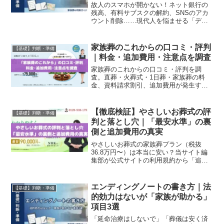
故人のスマホが開かない！ネット銀行の
残高、有料サブスクの解約、SNSのアカ
ウント削除……現代人を悩ませる「デジ
タル遺品」の対処法と、生前にやってお
くべき対策。
家族葬のこれからの口コミ・評判
【基礎】判断・準備
｜料金・追加費用・注意点を調査
家族葬のこれからの口コミ・評判を調
査。直葬・火葬式・1日葬・家族葬の料
金、資料請求割引、追加費用が発生する
ケース、おすすめする人・しない人を解
説します。
【徹底検証】やさしいお葬式の評
【基礎】判断・準備
判と落とし穴｜「最安水準」の裏
側と追加費用の真実
やさしいお葬式の家族葬プラン（税抜
36.8万円〜）は本当に安い？当サイト編
集部が公式サイトの利用規約から「追加
費用が発生する3つの落とし穴（式場・安
置日数・搬送距離）」を徹底検証。心に
残る家族葬との比較表も掲載。見積もり
エンディングノートの書き方｜法
【基礎】判断・準備
トラブルを回避し、後悔しない葬儀社選
的効力はないが「家族が助かる」
びの判断基準がわかります。
項目3選
「延命治療はしないで」「葬儀は安く済