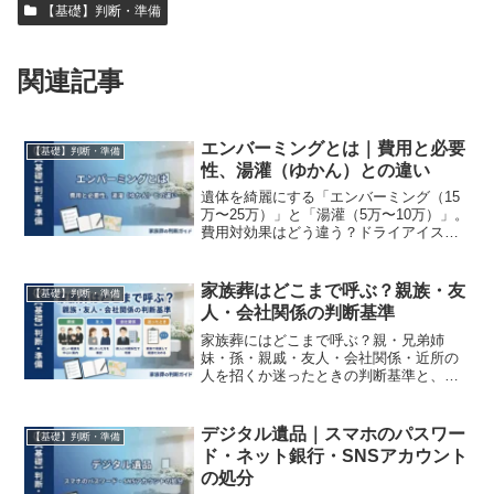
【基礎】判断・準備
関連記事
エンバーミングとは｜費用と必要
【基礎】判断・準備
性、湯灌（ゆかん）との違い
遺体を綺麗にする「エンバーミング（15
万〜25万）」と「湯灌（5万〜10万）」。
費用対効果はどう違う？ドライアイス不
要で顔色が戻るメリットと、やるべき判
断基準を解説。
家族葬はどこまで呼ぶ？親族・友
【基礎】判断・準備
人・会社関係の判断基準
家族葬にはどこまで呼ぶ？親・兄弟姉
妹・孫・親戚・友人・会社関係・近所の
人を招くか迷ったときの判断基準と、呼
ぶ人・呼ばない人への伝え方を解説しま
す。
デジタル遺品｜スマホのパスワー
【基礎】判断・準備
ド・ネット銀行・SNSアカウント
の処分