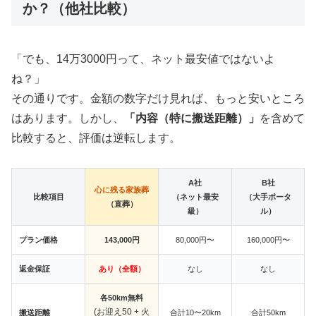
か？（他社比較）
「でも、14万3000円って、ネット最安値ではないよ
ね？」
その通りです。金額の数字だけ見れば、もっと安いところ
はあります。しかし、
「内容（特に搬送距離）」
を含めて
比較すると、評価は逆転します。
A社
B社
心に残る家族葬
比較項目
（ネット最安
（大手ポータ
（直葬）
級）
ル）
プラン価格
143,000円
80,000円〜
160,000円〜
返金保証
あり（全額）
なし
なし
各50km無料
(お迎え50 + 火
搬送距離
合計10〜20km
合計50km