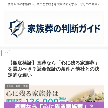
後悔ゼロの家族葬へ。費用と手続きを完全透明化する「守りの手順書」
PR
【徹底検証】直葬なら「心に残る家族葬」
を選ぶべき？返金保証の条件と他社との決
定的な違い
【基礎】判断・準備