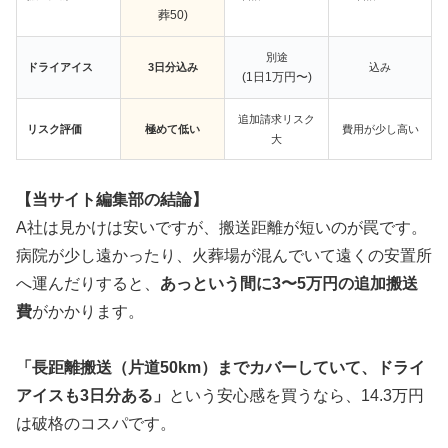
葬50)
別途
ドライアイス
3日分込み
込み
(1日1万円〜)
追加請求リスク
リスク評価
極めて低い
費用が少し高い
大
【当サイト編集部の結論】
A社は見かけは安いですが、搬送距離が短いのが罠です。
病院が少し遠かったり、火葬場が混んでいて遠くの安置所
へ運んだりすると、
あっという間に3〜5万円の追加搬送
費
がかかります。
「長距離搬送（片道50km）までカバーしていて、ドライ
アイスも3日分ある」
という安心感を買うなら、14.3万円
は破格のコスパです。