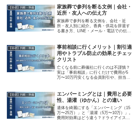
置日数・搬送距離）」を徹底検証。心に
残る家族葬との比較表も掲載。見積もり
家族葬で参列を断る文例｜会社・
【基礎】判断・準備
トラブルを回避し、後悔しない葬儀社選
近所・友人への伝え方
びの判断基準がわかります。
家族葬で参列を断る文例を、会社・近
所・友人別に紹介。香典・供花を辞退す
る書き方、LINE・メール・電話での伝え
方、届いた場合の対応まで解説します。
事前相談に行くメリット｜割引適
【基礎】判断・準備
用やトラブル防止の効果とチェッ
クリスト
亡くなる前に葬儀社に行くのは不謹慎？
実は「事前相談」に行くだけで費用が5
万〜10万円安くなる会員割引や、担当者
の質を見極められるメリットがありま
す。相談時のチェックリスト付き。
エンバーミングとは｜費用と必要
【基礎】判断・準備
性、湯灌（ゆかん）との違い
遺体を綺麗にする「エンバーミング（15
万〜25万）」と「湯灌（5万〜10万）」。
費用対効果はどう違う？ドライアイス不
要で顔色が戻るメリットと、やるべき判
断基準を解説。