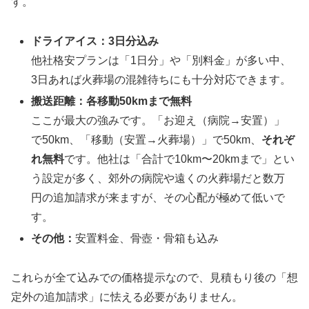
す。
ドライアイス：3日分込み
他社格安プランは「1日分」や「別料金」が多い中、
3日あれば火葬場の混雑待ちにも十分対応できます。
搬送距離：各移動50kmまで無料
ここが最大の強みです。「お迎え（病院→安置）」
で50km、「移動（安置→火葬場）」で50km、
それぞ
れ無料
です。他社は「合計で10km〜20kmまで」とい
う設定が多く、郊外の病院や遠くの火葬場だと数万
円の追加請求が来ますが、その心配が極めて低いで
す。
その他：
安置料金、骨壺・骨箱も込み
これらが全て込みでの価格提示なので、見積もり後の「想
定外の追加請求」に怯える必要がありません。