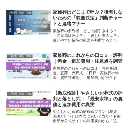
家族葬はどこまで呼ぶ？後悔しな
【基礎】判断・準備
いための「範囲決定」判断チャー
トと連絡マナー
家族葬の参列者、どこで線引きする？
「従兄弟は呼ぶ？」「親しい友人は？」
迷いやすい招待の範囲を判断するチャー
トと、呼ばない人への失礼のない断り
方・通知の文面を当サイト編集部が解説
します。
家族葬のこれからの口コミ・評判
【基礎】判断・準備
｜料金・追加費用・注意点を調査
家族葬のこれからの口コミ・評判を調
査。直葬・火葬式・1日葬・家族葬の料
金、資料請求割引、追加費用が発生する
ケース、おすすめする人・しない人を解
説します。
【徹底検証】やさしいお葬式の評
【基礎】判断・準備
判と落とし穴｜「最安水準」の裏
側と追加費用の真実
やさしいお葬式の家族葬プラン（税抜
36.8万円〜）は本当に安い？当サイト編
集部が公式サイトの利用規約から「追加
費用が発生する3つの落とし穴（式場・安