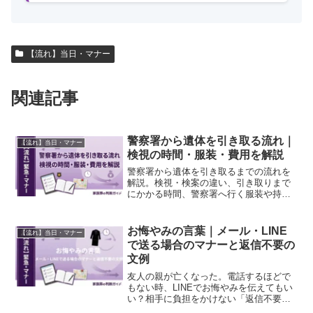
【流れ】当日・マナー
関連記事
警察署から遺体を引き取る流れ｜
【流れ】当日・マナー
検視の時間・服装・費用を解説
警察署から遺体を引き取るまでの流れを
解説。検視・検案の違い、引き取りまで
にかかる時間、警察署へ行く服装や持ち
物、検案・解剖の費用、葬儀社へ連絡す
るタイミングを整理します。
お悔やみの言葉｜メール・LINE
【流れ】当日・マナー
で送る場合のマナーと返信不要の
文例
友人の親が亡くなった。電話するほどで
もない時、LINEでお悔やみを伝えてもい
い？相手に負担をかけない「返信不要」
の気遣いや、失礼にならないメッセージ