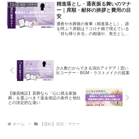
精進落とし・通夜振る舞いのマナ
【流れ】当日・マナー
ー｜席順・献杯の挨拶と費用の目
安
通夜や火葬後の食事（精進落とし）。誰
を呼ぶ？席順は？コロナ禍で増えている
「持ち帰り弁当」の相場や、喪主として
行う「献杯」の挨拶例文を紹介します。
少人数だからできる演出アイデア｜思い
出コーナー・BGM・ラストメイクの提案
【徹底検証】直葬なら「心に残る家族
葬」を選ぶべき？返金保証の条件と他社
との決定的な違い
ホーム
【流れ】当日・マナー