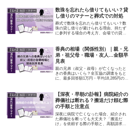
の文例を紹介。
数珠を忘れたら借りてもいい？貸
【流れ】当日・マナー
し借りのマナーと葬式での対処
葬式で数珠を忘れたら借りてもいい？数
珠の貸し借りが避けられる理由、持たず
に参列する場合の考え方、会場での貸し
出し確認、購入場所、女性用・色・持ち
方まで解説します。
香典の相場（関係性別）｜親・兄
【流れ】当日・マナー
弟・祖父母・職場・友人…金額早
見表
親の兄弟（叔父・叔母）が亡くなったと
きの香典はいくら？全互協の調査をもと
に、最多回答額1万円・平均18,285円の見
方、友人の兄弟や自分の兄弟姉妹との違
い、家族葬で香典辞退された場合の対応
まで解説します。
【深夜・早朝の訃報】病院紹介の
【流れ】当日・マナー
葬儀社は断れる？搬送だけ頼む際
の手順と注意点
深夜に病院で亡くなった場合、紹介され
た葬儀社を断っても大丈夫？「搬送だ
け」を依頼する際の手順と、高額請求ト
ラブルを回避するための交渉術、その後
の葬儀社選びのポイントを解説します。